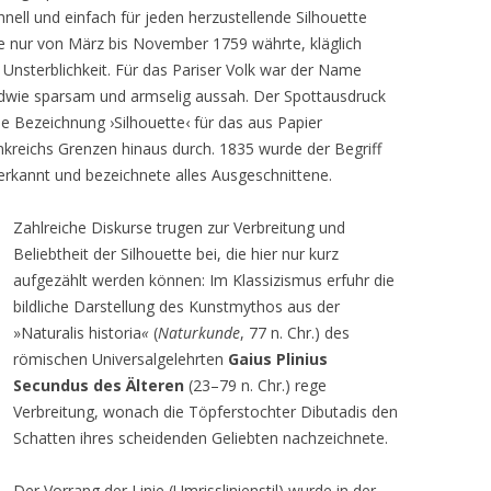
hnell und einfach für jeden herzustellende Silhouette
die nur von März bis November 1759 währte, kläglich
 Unsterblichkeit. Für das Pariser Volk war der Name
endwie sparsam und armselig aussah. Der Spottausdruck
 Die Bezeichnung ›Silhouette‹ für das aus Papier
ankreichs Grenzen hinaus durch. 1835 wurde der Begriff
nerkannt und bezeichnete alles Ausgeschnittene.
Zahlreiche Diskurse trugen zur Verbreitung und
Beliebtheit der Silhouette bei, die hier nur kurz
aufgezählt werden können: Im Klassizismus erfuhr die
bildliche Darstellung des Kunstmythos aus der
»Naturalis historia
«
(
Naturkunde
, 77 n. Chr.) des
römischen Universalgelehrten
Gaius Plinius
Secundus des Älteren
(23–79 n. Chr.) rege
Verbreitung, wonach die Töpferstochter Dibutadis den
Schatten ihres scheidenden Geliebten nachzeichnete.
Der Vorrang der Linie (Umrisslinienstil) wurde in der