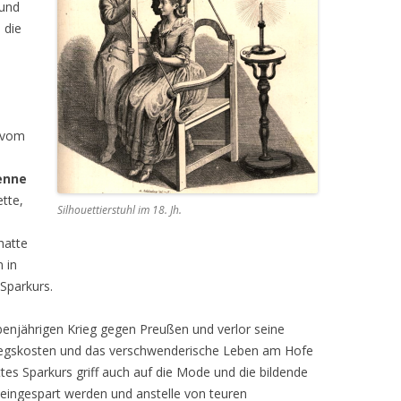
 und
 die
h vom
enne
tte,
Silhouettierstuhl im 18. Jh.
hatte
n in
Sparkurs.
ebenjährigen Krieg gegen Preußen und verlor seine
riegskosten und das verschwenderische Leben am Hofe
ttes Sparkurs griff auch auf die Mode und die bildende
k eingespart werden und anstelle von teuren