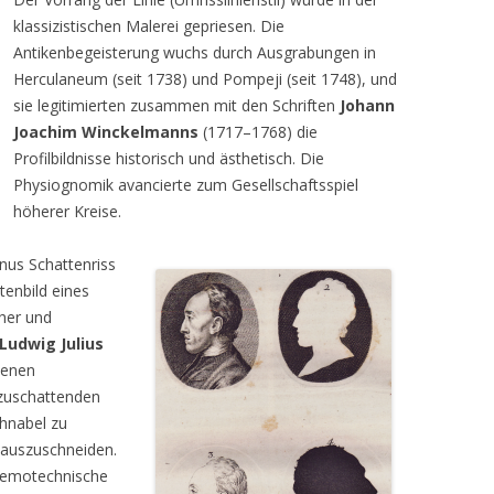
klassizistischen Malerei gepriesen. Die
Antikenbegeisterung wuchs durch Ausgrabungen in
Herculaneum (seit 1738) und Pompeji (seit 1748), und
sie legitimierten zusammen mit den Schriften
Johann
Joachim Winckelmanns
(1717–1768) die
Profilbildnisse historisch und ästhetisch. Die
Physiognomik avancierte zum Gesellschaftsspiel
höherer Kreise.
nus Schattenriss
tenbild eines
cher und
Ludwig Julius
denen
bzuschattenden
hnabel zu
 auszuschneiden.
mnemotechnische