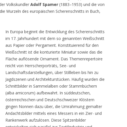
 der Volkskundler
Adolf Spamer
(1883–1953) und die von
die Wurzeln des europäischen Scherenschnitts in Buch,
In Europa beginnt die Entwicklung des Scherenschnitts
im 17. Jahrhundert mit dem so genannten Weißschnitt
aus Papier oder Pergament. Konstituierend für den
Weißschnitt ist die konturierte Miniatur sowie das die
Fläche auflösende Ornament. Das Themenrepertoire
reicht von Herrscherporträts, See- und
Landschaftsdarstellungen, über Stillleben bis hin zu
Jagdszenen und Architekturstücken. Häufig wurden die
Schnittbilder in Sammelalben oder Stammbüchern
(alba amicorum) aufbewahrt. In süddeutschen,
österreichischen und Deutschschweizer Klöstern
gingen Nonnen dazu über, die Umrahmung gemalter
Andachtsbilder mittels eines Messers in ein Zier- und
Rankenwerk aufzulösen. Diese Spitzenbilder
entwickelten sich parallel zur Textilindustrie und