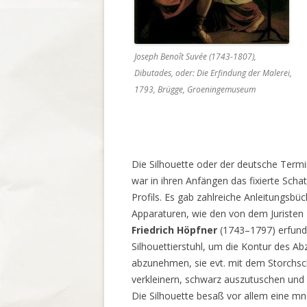
Joseph Benoît Suvée (1743-1807),
Dibutades, oder: Die Erfindung der Malerei,
1793, Brügge, Groeningemuseum
Die Silhouette oder der deutsche Termi
war in ihren Anfängen das fixierte Schat
Profils. Es gab zahlreiche Anleitungsbü
Apparaturen, wie den von dem Juristen
Friedrich Höpfner
(1743–1797) erfun
Silhouettierstuhl, um die Kontur des A
abzunehmen, sie evt. mit dem Storchsc
verkleinern, schwarz auszutuschen und
Die Silhouette besaß vor allem eine 