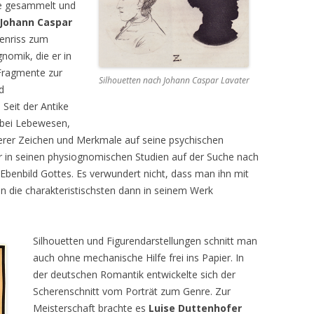
de gesammelt und
Johann Caspar
enriss zum
nomik, die er in
Fragmente zur
Silhouetten nach Johann Caspar Lavater
d
Seit der Antike
e bei Lebewesen,
rer Zeichen und Merkmale auf seine psychischen
r in seinen physiognomischen Studien auf der Suche nach
enbild Gottes. Es verwundert nicht, dass man ihn mit
n die charakteristischsten dann in seinem Werk
Silhouetten und Figurendarstellungen schnitt man
auch ohne mechanische Hilfe frei ins Papier. In
der deutschen Romantik entwickelte sich der
Scherenschnitt vom Porträt zum Genre. Zur
Meisterschaft brachte es
Luise Duttenhofer