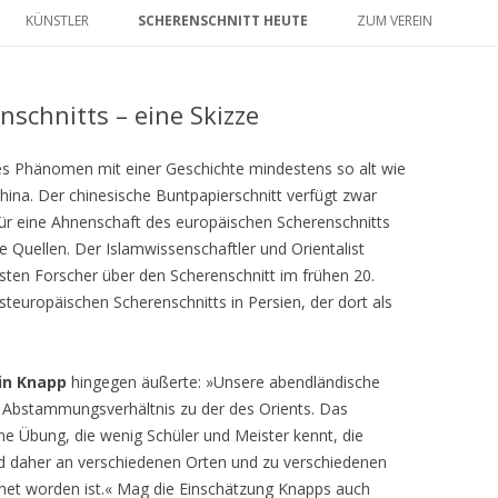
Zum
Inhalt
KÜNSTLER
SCHERENSCHNITT HEUTE
ZUM VEREIN
springen
KÜNSTLERÜBERSICHT
1. EINLEITUNG
nschnitts – eine Skizze
VEREIN
2. GESCHICHTE DES
SCHERENSCHNITTS – EINE
GÄSTE
ales Phänomen mit einer Geschichte mindestens so alt wie
SKIZZE
China. Der chinesische Buntpapierschnitt verfügt zwar
3. SCHERENSCHNITT HEUTE
 für eine Ahnenschaft des europäischen Scherenschnitts
e Quellen. Der Islamwissenschaftler und Orientalist
4. FAZIT
sten Forscher über den Scherenschnitt im frühen 20.
teuropäischen Scherenschnitts in Persien, der dort als
LITERATUR
in Knapp
hingegen äußerte: »Unsere abendländische
 Abstammungsverhältnis zu der des Orients. Das
ne Übung, die wenig Schüler und Meister kennt, die
nd daher an verschiedenen Orten und zu verschiedenen
chnet worden ist.« Mag die Einschätzung Knapps auch