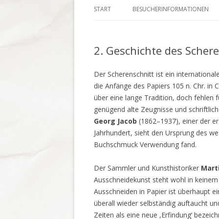
START
BESUCHERINFORMATIONEN
AUF EINEM BLICK
2. Geschichte des Schere
AUSSTELLUNGSKONZEPT
JURYBERICHT
Der Scherenschnitt ist ein internation
die Anfänge des Papiers 105 n. Chr. in 
über eine lange Tradition, doch fehlen
genügend alte Zeugnisse und schriftlich
Georg Jacob
(1862–1937), einer der er
Jahrhundert, sieht den Ursprung des wes
Buchschmuck Verwendung fand.
Der Sammler und Kunsthistoriker
Mart
Ausschneidekunst steht wohl in keinem
Ausschneiden in Papier ist überhaupt ei
überall wieder selbständig auftaucht u
Zeiten als eine neue ,Erfindung‘ bezei