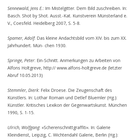
Sennewald, Jens E.
: Im Mistelgitter. Dem Bild zuschreiben. In:
Basch. Shot by Shot. Ausst.-Kat. Kunstverein Münsterland e.
V., Coesfeld. Heidelberg 2007, S. 5-8.
Spamer, Adolf
: Das kleine Andachtsbild vom XIV. bis zum XX.
Jahrhundert. Mün- chen 1930.
Springe, Peter
: Ein-Schnitt. Anmerkungen zu Arbeiten von
Alfons Holtgreve, http:// www.alfons-holtgreve.de (letzter
Abruf 10.05.2013)
Stemmler, Dierk
: Felix Droese. Die Zeugenschaft des
Künstlers. In: Lothar Romain und Detlef Bluemler (Hg.):
Künstler. Kritisches Lexikon der Gegenwartskunst. München
1990, S. 1-15.
Ulrich, Wolfgang
: »Scherenschnittgraffiti«. In: Galerie
Kleindienst, Leipzig, C. Wichtendahl Galerie, Berlin (Hg.):