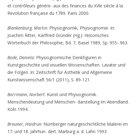
et contrôleurs génére- aux des finances du XVle siècle á la
Revolution française du 1789. Paris 2000.
Blankenburg, Martin
: Physiognomik, Physiognomie. In:
Joachim Ritter, Karlfried Gründer (Hg.): Historisches
Wörterbuch der Philosophie, Bd. 7, Basel 1989, Sp. 955- 963.
Bode, Daniela
: Physiognomische Denkfiguren in
Kunstgeschichte und visuellen Wissenschaften. Lavater und
die Folgen. In: Zeitschrift für Ästhetik und Allgemeine
Kunstwissenschaft 56/1 (2011), S. 89-121.
Borrmann, Norbert
: Kunst und Physiognomik.
Menschendeutung und Menschen- darstellung im Abendland.
Köln 1994.
Brauner, Haidrun
: Nürnberger naturgeschichtliche Malerei im
17. und 18. Jahrhun- dert. Marburg a. d. Lahn 1993.