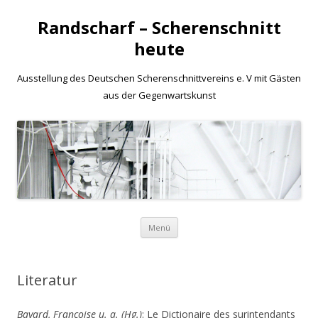
Randscharf – Scherenschnitt
heute
Ausstellung des Deutschen Scherenschnittvereins e. V mit Gästen
aus der Gegenwartskunst
Zum
Menü
Inhalt
springen
Literatur
Bayard, Françoise u. a. (Hg.)
: Le Dictionaire des surintendants