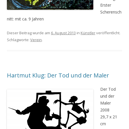
Erster
Scherensch
nitt: mit ca. 9 Jahren
Dieser Beitrag wurde am
6. August 2013
in
Künstler
veröffentlicht.
Schlagworte:
Verein
.
Hartmut Klug: Der Tod und der Maler
Der Tod
und der
Maler
2008
29,7 x 21
cm