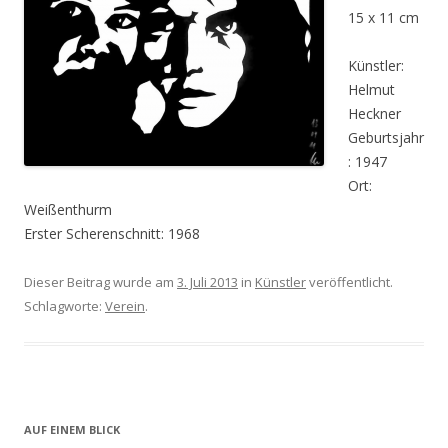
15 x 11 cm
Künstler:
Helmut
Heckner
Geburtsjahr
: 1947
Ort:
Weißenthurm
Erster Scherenschnitt: 1968
Dieser Beitrag wurde am
3. Juli 2013
in
Künstler
veröffentlicht.
Schlagworte:
Verein
.
AUF EINEM BLICK