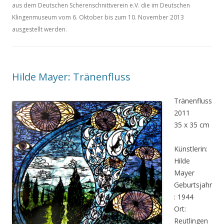
aus dem Deutschen Scherenschnittverein e.V. die im Deutschen
Klingenmuseum vom 6. Oktober bis zum 10. November 2013
ausgestellt werden.
Hilde Mayer: Tränenfluss
Tränenfluss
2011
35 x 35 cm
Künstlerin:
Hilde
Mayer
Geburtsjahr
: 1944
Ort:
Reutlingen